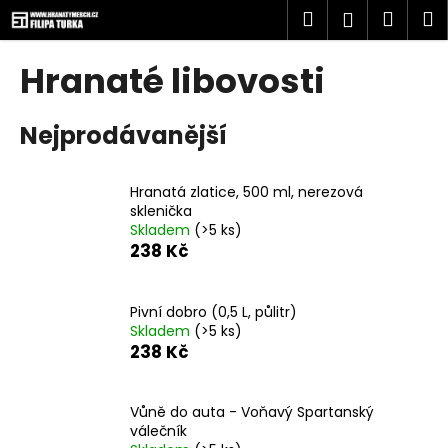
K
Přejít
Hledat
Náku
M
Přihlášen
na
o
obsah
Zpět
Zpět
košík
š
Hranaté libovosti
í
C
k
Nejprodávanější
o
p
o
Hranatá zlatice, 500 ml, nerezová
t
sklenička
Skladem
(>5 ks)
ř
238 Kč
e
b
u
Pivní dobro (0,5 L, půlitr)
Skladem
(>5 ks)
j
238 Kč
e
t
Vůně do auta - Voňavý Spartanský
e
válečník
n