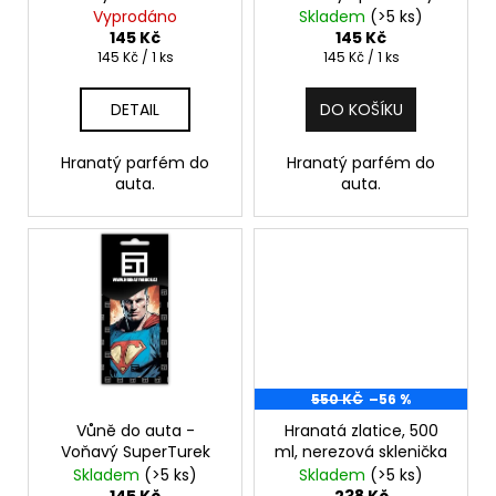
č
d
válečník
Vyprodáno
Skladem
(>5 ks)
u
u
145 Kč
145 Kč
j
k
Měrná
Měrná
145 Kč / 1 ks
145 Kč / 1 ks
e
cena:
cena:
t
m
DETAIL
DO KOŠÍKU
ů
e
Hranatý parfém do
Hranatý parfém do
auta.
auta.
TRIKO
TŘI
SVĚTCI
238
Kč
Původně:
999
Kč
550 KČ
–56 %
Vůně do auta -
Hranatá zlatice, 500
Voňavý SuperTurek
ml, nerezová sklenička
Skladem
(>5 ks)
Skladem
(>5 ks)