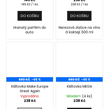
145 Kč
238 Kč
Měrná
Měrná
145 Kč / 1 ks
238 Kč / 1 ks
cena:
cena:
DO KOŠÍKU
DO KOŠÍKU
Hranatý parfém do
Nerezová zlatice na víno
auta.
či koktejl, 500 ml
690 KČ
–65 %
690 KČ
–65 %
Kšiltovka Make Europe
Kšiltovka MEGA
Great Again
Vyprodáno
Skladem
(4 ks)
238 Kč
238 Kč