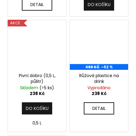
DETAIL
DO KOŠÍKU
AKCE
499 KČ
–52 %
Pivní dobro (0,5 L,
Růžová plastice na
půlitr)
drink
Skladem
(>5 ks)
Vyprodáno
238 Kč
238 Kč
DO KOŠÍKU
DETAIL
0,5 L