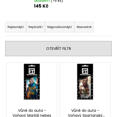
Skladem
(>5 ks)
a
145 Kč
j
í
Ř
t
a
Nejlevnější
Nejdražší
Nejprodávanější
Abecedně
?
z
e
n
OTEVŘÍT FILTR
í
p
HLEDAT
V
r
ý
o
p
d
D
i
u
o
s
p
k
p
o
t
r
r
ů
o
Vůně do auta -
Vůně do auta -
u
Voňavý Maršál nebes
Voňavý Spartanský