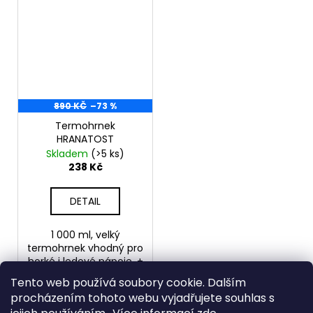
890 KČ
–73 %
Termohrnek
HRANATOST
Skladem
(>5 ks)
238 Kč
DETAIL
1 000 ml, velký
termohrnek vhodný pro
horké i ledové nápoje. +
brčko
Tento web používá soubory cookie. Dalším
procházením tohoto webu vyjadřujete souhlas s