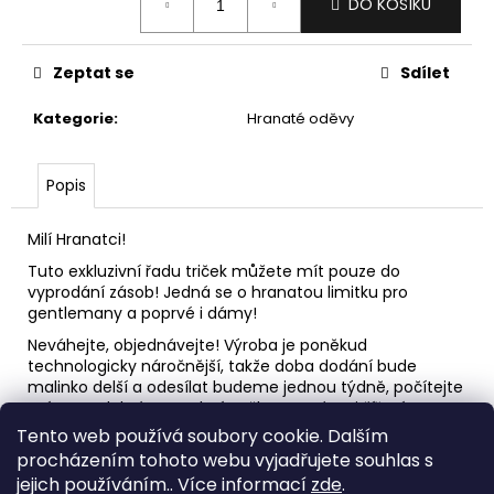
č
DO KOŠÍKU
cena:
u
j
e
Zeptat se
Sdílet
m
Kategorie
:
Hranaté oděvy
e
Popis
HRANATÁ
ZLATICE,
500
Milí Hranatci!
ML,
NEREZOVÁ
Tuto exkluzivní řadu triček můžete mít pouze do
SKLENIČKA
vyprodání zásob! Jedná se o hranatou limitku pro
238
gentlemany a poprvé i dámy!
Kč
Neváhejte, objednávejte! Výroba je poněkud
Původně:
technologicky náročnější, takže doba dodání bude
550
Kč
malinko delší a odesílat budeme jednou týdně, počítejte
s tím! Na dobré se vyplatí počkat a v rámci šíření
hranatého dobra to platí stonásobně!
Tento web používá soubory cookie. Dalším
procházením tohoto webu vyjadřujete souhlas s
Děkujeme za hranatou pozornost!
jejich používáním.. Více informací
zde
.