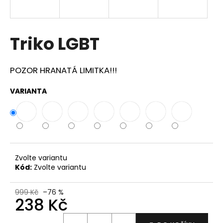
a
j
í
Triko LGBT
t
?
POZOR HRANATÁ LIMITKA!!!
VARIANTA
HLEDAT
D
Zvolte variantu
Kód:
Zvolte variantu
o
p
o
999 Kč
–76 %
238 Kč
r
u
Měrná